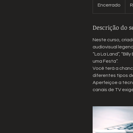
Reais
Encerrado
E
R
brasil
n
c
Descrição do s
e
r
Neste curso, cria
r
audiovisual legen
a
“La La Land”, “Billy
d
uma Festa”.
o
Você terá a chance
diferentes tipos d
Aperfeiçoe a técni
canais de TV exig