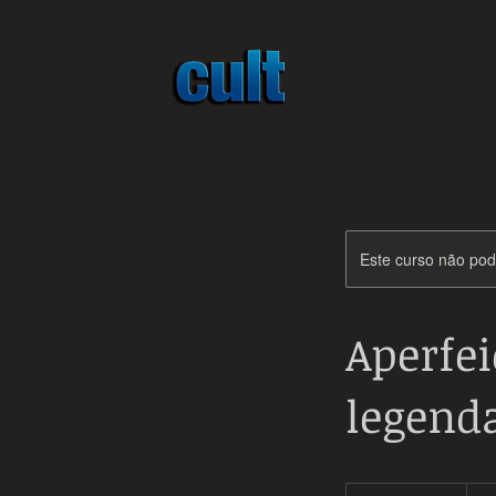
Este curso não po
Aperfei
legend
390