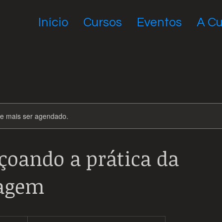
Início
Cursos
Eventos
A Cu
de mais ser agendado.
çoando a prática da
agem