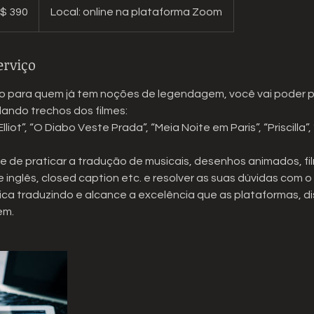
$ 390
Local: online na plataforma Zoom
eiros
erviço
do para quem já tem noções de legendagem, você vai poder p
dando trechos dos filmes:
 Elliot”, “O Diabo Veste Prada”, “Meia Noite em Paris”, “Priscilla”,
 de praticar a tradução de musicais, desenhos animados, fil
e inglês, closed caption etc. e resolver as suas dúvidas com o
ca traduzindo e alcance a excelência que as plataformas, di
em.