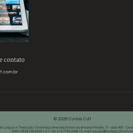
e contato
t.com.br
© 2026 Cursos Cult
de Língua e Tradução / Endereço: Avenida Ernani do Amaral Peixoto, 71 - sala 409 - Centro
CNPJ: 08.087.594/0001-21 / Tel: 21 97743-0440 / E-mail:
equipe@cursoscult.com.br