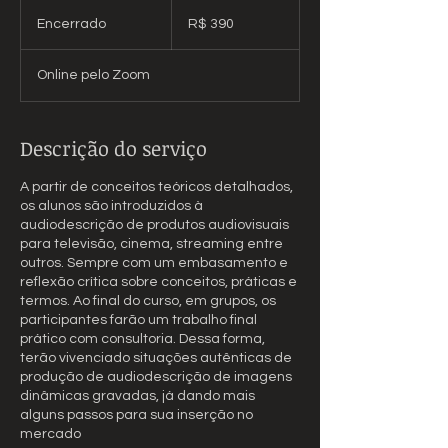
390
Reais
Encerrado
E
R$ 390
brasileiros
n
c
Online pelo Zoom
e
r
r
a
Descrição do serviço
d
o
A partir de conceitos teóricos detalhados,
os alunos são introduzidos à
audiodescrição de produtos audiovisuais
para televisão, cinema, streaming entre
outros. Sempre com um embasamento e
reflexão crítica sobre conceitos, práticas e
termos. Ao final do curso, em grupos, os
participantes farão um trabalho final
prático com consultoria. Dessa forma,
terão vivenciado situações autênticas de
produção de audiodescrição de imagens
dinâmicas gravadas, já dando mais
alguns passos para sua inserção no
mercado