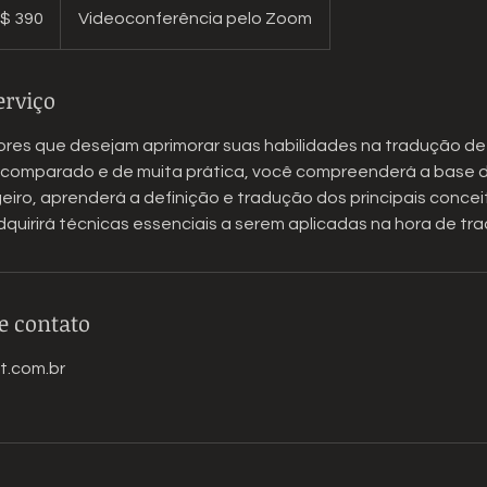
$ 390
Videoconferência pelo Zoom
eiros
erviço
ores que desejam aprimorar suas habilidades na tradução de
o comparado e de muita prática, você compreenderá a base do
eiro, aprenderá a definição e tradução dos principais concei
quirirá técnicas essenciais a serem aplicadas na hora de trad
e contato
t.com.br