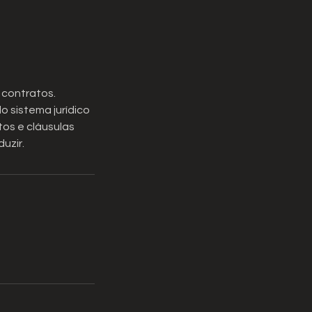
 contratos.
 sistema jurídico
tos e cláusulas
uzir.