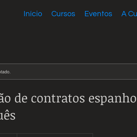
Início
Cursos
Eventos
A Cu
otado.
ão de contratos espanho
uês