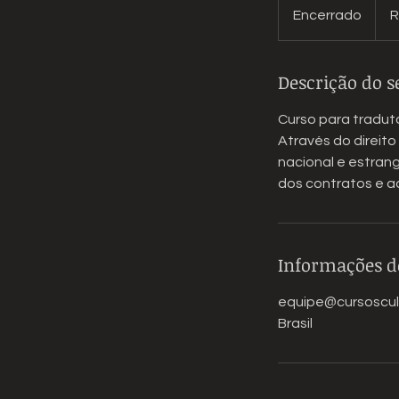
Reais
Encerrado
E
R
brasil
n
c
Descrição do s
e
r
Curso para tradut
r
Através do direit
a
nacional e estrang
d
dos contratos e ad
o
Informações d
equipe@cursoscul
Brasil