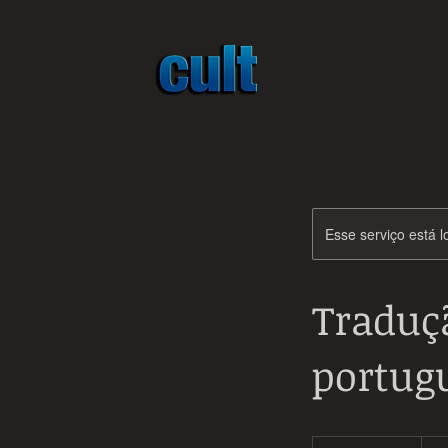
Esse serviço está l
Traduç
portug
390