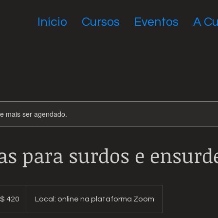
Início
Cursos
Eventos
A Cu
de mais ser agendado.
as para surdos e ensurd
$ 420
Local: online na plataforma Zoom
eiros