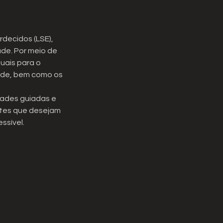
decidos (LSE),
ade. Por meio de
uais para o
dade, bem como os
idades guiadas e
antes que desejam
ssível.