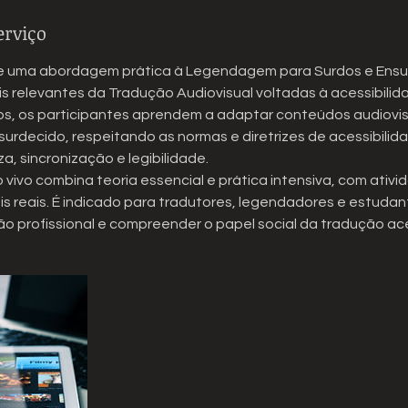
erviço
e uma abordagem prática à Legendagem para Surdos e Ensur
s relevantes da Tradução Audiovisual voltadas à acessibilid
cios, os participantes aprendem a adaptar conteúdos audiovis
surdecido, respeitando as normas e diretrizes de acessibili
za, sincronização e legibilidade.
o vivo combina teoria essencial e prática intensiva, com ativ
ais reais. É indicado para tradutores, legendadores e estud
o profissional e compreender o papel social da tradução ace