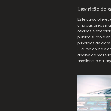
c
Descrição do s
e
r
Este curso oferec
r
uma das áreas mai
a
oficinas e exercí
d
público surdo e en
o
princípios de clare
O curso online e a
análise de materi
ampliar sua atuaçã